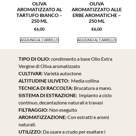
OLIVA
OLIVA
AROMATIZZATO AL
AROMATIZZATO ALLE
TARTUFO BIANCO –
ERBE AROMATICHE –
250 ML
250 ML
€
6,00
€
6,00
AGGIUNGI AL CARRELLO
AGGIUNGI AL CARRELLO
TIPO DI OLIO:
condimento a base Olio Extra
Vergine di Oliva aromatizzato
CULTIVAR:
Varietà autoctone
ALTITUDINE ULIVETO:
Media collina
TECNICA DI RACCOLTA:
Brucatura a mano.
SISTEMA DI ESTRAZIONE:
Impianto a ciclo
continuo, decantazione naturali e travasi
FILTRAGGIO:
Non eseguito
AROMATIZZAZIONE:
Con estratti e aromi
naturali.
UTILIZZO:
Da usare a crudo per esaltare i