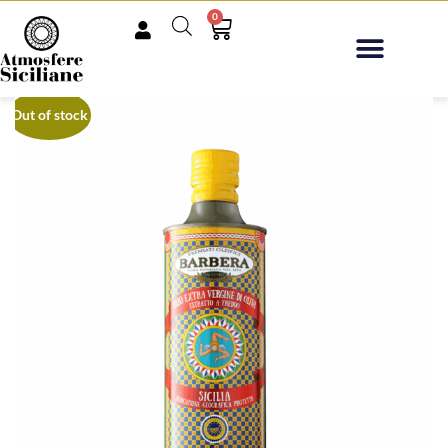
0
Out of stock