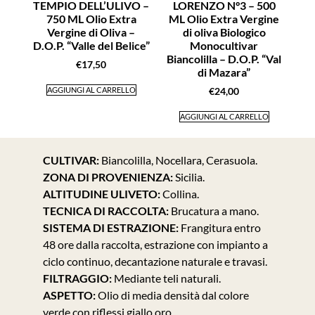
TEMPIO DELL’ULIVO –
LORENZO N°3 – 500
750 ML Olio Extra
ML Olio Extra Vergine
Vergine di Oliva –
di oliva Biologico
D.O.P. “Valle del Belice”
Monocultivar
Biancolilla – D.O.P. “Val
€
17,50
di Mazara”
AGGIUNGI AL CARRELLO
€
24,00
AGGIUNGI AL CARRELLO
CULTIVAR:
Biancolilla, Nocellara, Cerasuola.
ZONA DI PROVENIENZA:
Sicilia.
ALTITUDINE ULIVETO:
Collina.
TECNICA DI RACCOLTA:
Brucatura a mano.
SISTEMA DI ESTRAZIONE:
Frangitura entro
48 ore dalla raccolta, estrazione con impianto a
ciclo continuo, decantazione naturale e travasi.
FILTRAGGIO:
Mediante teli naturali.
ASPETTO:
Olio di media densità dal colore
verde con riflessi giallo oro.