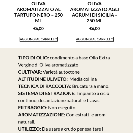
OLIVA
OLIVA
AROMATIZZATO AL
AROMATIZZATO AGLI
TARTUFO NERO – 250
AGRUMI DI SICILIA –
ML
250 ML
€
6,00
€
6,00
AGGIUNGI AL CARRELLO
AGGIUNGI AL CARRELLO
TIPO DI OLIO:
condimento a base Olio Extra
Vergine di Oliva aromatizzato
CULTIVAR:
Varietà autoctone
ALTITUDINE ULIVETO:
Media collina
TECNICA DI RACCOLTA:
Brucatura a mano.
SISTEMA DI ESTRAZIONE:
Impianto a ciclo
continuo, decantazione naturali e travasi
FILTRAGGIO:
Non eseguito
AROMATIZZAZIONE:
Con estratti e aromi
naturali.
UTILIZZO:
Da usare a crudo per esaltare i